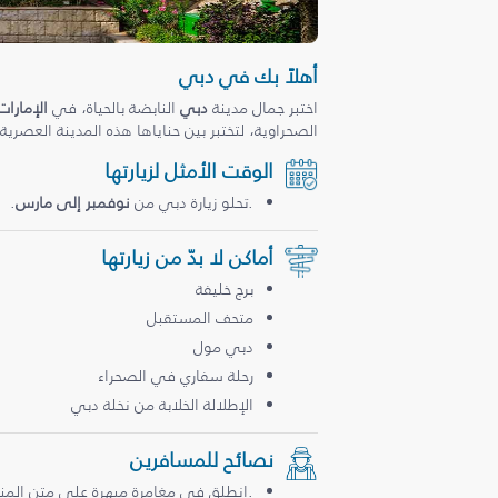
أهلاً بك في دبي
اختبر جمال مدينة
دبي
النابضة بالحياة، في
الإمارات
الصحراوية، لتختبر بين حناياها هذه المدينة العصرية
الوقت الأمثل لزيارتها
.تحلو زيارة دبي من
نوفمبر إلى مارس
.
أماكن لا بدّ من زيارتها
برج خليفة
متحف المستقبل
دبي مول
رحلة سفاري في الصحراء
الإطلالة الخلابة من نخلة دبي
نصائح للمسافرين
.انطلق في مغامرة مبهرة على متن المن