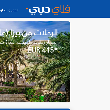
الحجز والإدارة
الرحلات من بيزا (ف
أسعار رحلات الذهاب ابتداءً م
*EUR 415