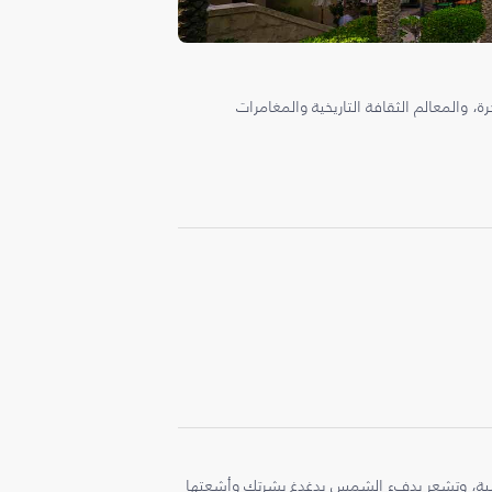
، والمعالم الثقافة التاريخية والمغامرات
ملية، وتشعر بدفء الشمس يدغدغ بشرتك وأشعتها