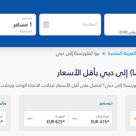
مسافر
1
مسافر
المغادرة
السياحية
دولي
(
DXB
)
لعربية المتحدة
بيزا (فلورنسا) إلى دبي
ا) إلى دبي بأقل الأسعار
لورنسا) إلى دبي؟ احصل على أقل الأسعار لرحلات الاتجاه الواحد ورحلا
ديسمبر
يناير
اتجاه واحد
العودة
اتج
5
*
EUR 625
*
EUR 415
*