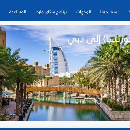
السفر معنا
الوجهات
برنامج سكاي واردز
المساعدة
لورنسا) إلى دبي
ن