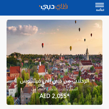
القأئمة
الرحلات من دبي إلى فيلنيوس
أسعار رحلات الذهاب ابتداءً من
*AED 2,055