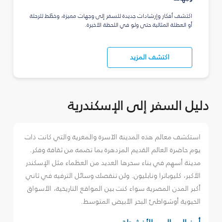
اكتشف أفكار وإرشادات جديدة للسفر إلى وجهات مميزة، وخطّط للرحلة
أو العطلة المثالية حتى ولو في اللحظة الأخيرة.
اكتشف المزيد
دليل السفر إلى الإسكندرية
استكشف معالم هذه المدينة الآسرة والمغرية والتي كانت ذات
يوم حاضرة العالم القديم المزدهرة بما تضمه من ثقافة وفكر.
مدينة أسهم في بناء سحرها العديد من العظماء مثل الإسكندر
الأكبر، كليوباترا ونابليون. ولن تنقصك وسائل الترفيه في ثاني
أكبر المدن المصرية سواء كنت بين المواقع التاريخية، الأسواق
الحيوية أوشواطئ البحر الأبيض المتوسط.