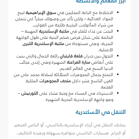
أبرز المعالم والأنشطة
الاختلاط مع الباعة المحليين في
سوق الإبراهيمية
لبيع
المواد الغذائية – ولكن تأكد من وصولك مبكراً كي تتمكن
من شراء المأكولات البحرية طازجة من القوارب.
البحث عن غذاء للفكر في
مكتبة الإسكندرية
المهيبة –
الجاثمة على شكل قرص ضخم البنية على طول الواجهة
البحرية، وهي مستوحاة من
مكتبة الإسكندرية الكبرى
الأصلية.
التجول بين جدران
قلعة قايتباي
رائعة الجمال والتي بنيت
على أنقاض
منارة الفراعنة
الشهيرة وهي إحدى عجائب
الدنيا السبع في العالم القديم.
التمتع بجمال المجوهرات المتلألئة لسلالة محمد علي من
القرن التاسع عشر داخل
متحف المجوهرات
الملكية
الفخمة.
الاسترخاء في المساء مع وجبة عشاء على
الكورنيش
–
وهو واجهة الإسكندرية البحرية الشهيرة.
التنقل في الأسكندرية
يمكنك التنقل في أرجاء الإسكندرية بالتاكسي، أو الباص الصغير
أو الترام. فسيارات التاكسي متوافرة بسهولة وزهيدة التكاليف.