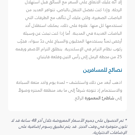
إلا أنّه عليك الاتفاق على السعر مع السائق قبل استهلال
الرحلة. وإذا كنت تفضل التنقل بالباص، تتوافر العديد من
الباصات الصغيرة، ولكن عليك أن تتآلف مع الطرقات التي
تستخدمها كل منها. علاوة على ذلك، يمكنك استقلال أحد
الباصات العديدة في المدينة. أما إذا كنت تبحث عن وسيلة
أرخص ثمناً يستخدمها المحليون والسياح على حدّ سواء، فجرّب
ركوب نظام الترام في الإسكندرية. ينطلق الترام الأصفر ورقمه
25 من محطة الرمل إلى رأس التين وقلعة قايتباي.
نصائح للمسافرين
اذهب أبعد من ذلك واستكشف – لمدة يوم واحد متعة السباحة
والاستحمام إذ تتوجه شرقاً إلى ما بعد منطقة المنتزه وصولاً
إلى
شاطئ المعمورة
الرائع.
* تم الحصول على جميع الأسعار المعروضة خلال آخر 48 ساعة قد لا
تكون متوفرة في وقت الحجز. قد يتم تطبيق رسوم إضافية على
الإضافات الاختيارية.