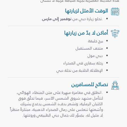
هذه المدينة العصرية تجربة ضيافة عربية لا تُنسى
الوقت الأمثل لزيارتها
.تحلو زيارة دبي من
نوفمبر إلى مارس
.
أماكن لا بدّ من زيارتها
برج خليفة
متحف المستقبل
دبي مول
رحلة سفاري في الصحراء
الإطلالة الخلابة من نخلة دبي
نصائح للمسافرين
.انطلق في مغامرة مبهرة على متن المنطاد الهوائي،
لتتأمل مشهد شروق الشمس الآسر، فيما تحلّق فوق
الكثبان الرملية، وتشعر بدفء الشمس يدغدغ بشرتك
وأشعتها تنعكس على رمال الصحراء الذهبية، مبتكرةً منظراً
لا مثيل له، يصوّر لك جمال دبي الطبيعي وروعتها.