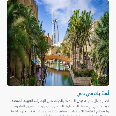
أهلاً بك في دبي
اختبر جمال مدينة
دبي
النابضة بالحياة، في
الإمارات العربية المتحدة
،
حيث تندمج الهندسة المعمارية المتطورة، وتجارب التسوق الفاخرة،
والمعالم الثقافة التاريخية والمغامرات الصحراوية، لتختبر بين حناياها