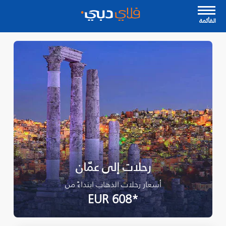
القأئمة
رحلات إلى عمّان
أسعار رحلات الذهاب ابتداءً من
*EUR 608