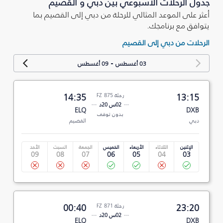
جدول الرحلات الأسبوعي بين دبي و القصيم
أعثر على الموعد المثالي للرحلة من دبي إلى القصيم بما
يتوافق مع برنامجك.
الرحلات من دبي إلى القصيم
-
03 أغسطس
09 أغسطس
13:15
رحلة FZ 875
14:35
02س 20د
ELQ
DXB
بدون توقف
دبي
القصيم
الإثنين
الثلاثاء
الأربعاء
الخميس
الجمعة
السبت
الأحد
09
08
07
06
05
04
03
23:20
رحلة FZ 871
00:40
02س 20د
ELQ
DXB