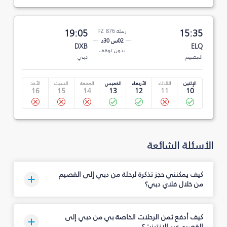
15:35
رحلة FZ 876
19:05
02س 30د
DXB
ELQ
بدون توقف
القصيم
دبي
الإثنين
الثلاثاء
الأربعاء
الخميس
الجمعة
السبت
الأحد
16
15
14
13
12
11
10
الأسئلة الشائعة
كيف يمكنني حجز تذكرة لرحلة من دبي إلى القصيم
من خلال فلاي دبي؟
كيف أدفع ثمن الرحلات الخاصة بي من دبي إلى
القصيم عبر الإنترنت؟