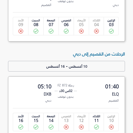
بدون توقف
دبي
القصيم
الإثنين
الثلاثاء
الأربعاء
الخميس
الجمعة
السبت
الأحد
09
08
07
06
05
04
03
الرحلات من القصيم إلى دبي
-
10 أغسطس
16 أغسطس
01:40
رحلة FZ 872
05:10
02س 30د
DXB
ELQ
بدون توقف
القصيم
دبي
الإثنين
الثلاثاء
الأربعاء
الخميس
الجمعة
السبت
الأحد
16
15
14
13
12
11
10