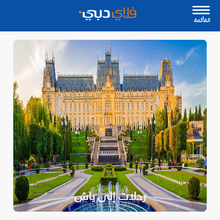
القأئمة
رحلات إلى ياش