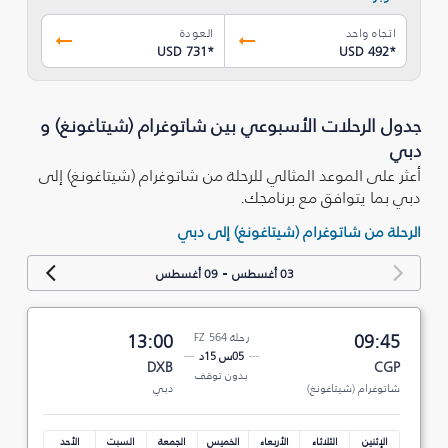
اتجاه واحد
العودة
USD 731
*
USD 492
*
جدول الرحلات الأسبوعي بين شاتوغرام (شيتاغونغ) و
دبي
أعثر على الموعد المثالي للرحلة من شاتوغرام (شيتاغونغ) إلى
دبي بما يتوافق مع برنامجك.
الرحلة من شاتوغرام (شيتاغونغ) إلى دبي
-
03 أغسطس
09 أغسطس
09:45
رحلة FZ 564
13:00
05س 15د
DXB
CGP
بدون توقف
شاتوغرام (شيتاغونغ)
دبي
الإثنين
الثلاثاء
الأربعاء
الخميس
الجمعة
السبت
الأحد