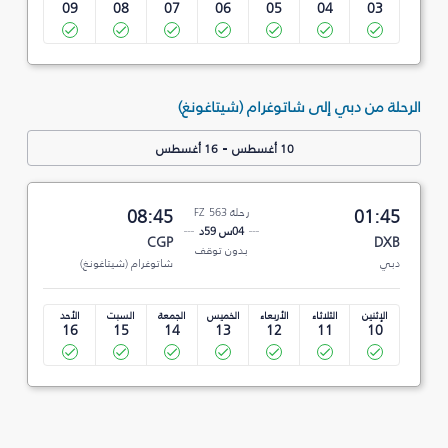
09
08
07
06
05
04
03
الرحلة من دبي إلى شاتوغرام (شيتاغونغ)
-
10 أغسطس
16 أغسطس
01:45
رحلة FZ 563
08:45
04س 59د
CGP
DXB
بدون توقف
دبي
شاتوغرام (شيتاغونغ)
الإثنين
الثلاثاء
الأربعاء
الخميس
الجمعة
السبت
الأحد
16
15
14
13
12
11
10