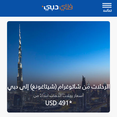
القأئمة
الرحلات من شاتوغرام (شيتاغونغ) إلى دبي
أسعار رحلات الذهاب ابتداءً من
*USD 491