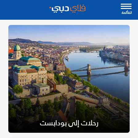
القأئمة
رحلات إلى بودابست