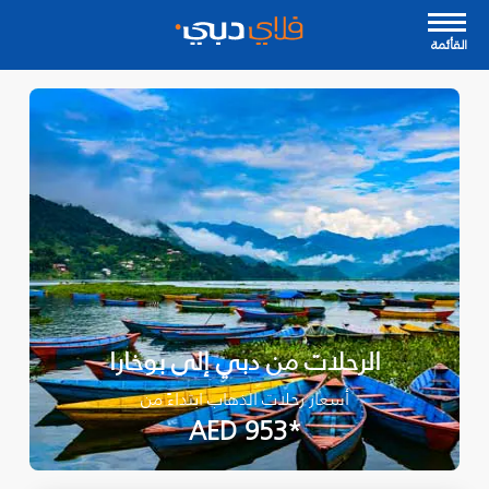
القأئمة
الرحلات من دبي إلى بوخارا
أسعار رحلات الذهاب ابتداءً من
*AED 953