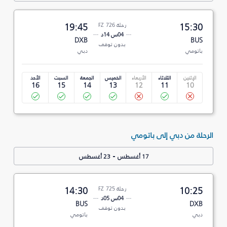
15:30
رحلة FZ 726
19:45
04س 14د
DXB
BUS
بدون توقف
باتومي
دبي
الإثنين
الثلاثاء
الأربعاء
الخميس
الجمعة
السبت
الأحد
16
15
14
13
12
11
10
الرحلة من دبي إلى باتومي
-
17 أغسطس
23 أغسطس
10:25
رحلة FZ 725
14:30
04س 05د
BUS
DXB
بدون توقف
دبي
باتومي