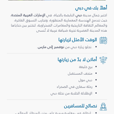
أهلاً بك في دبي
اختبر جمال مدينة
دبي
النابضة بالحياة، في
الإمارات العربية المتحدة
،
حيث تندمج الهندسة المعمارية المتطورة، وتجارب التسوق الفاخرة،
والمعالم الثقافة التاريخية والمغامرات الصحراوية، لتختبر بين حناياها
هذه المدينة العصرية تجربة ضيافة عربية لا تُنسى
الوقت الأمثل لزيارتها
.تحلو زيارة دبي من
نوفمبر إلى مارس
.
أماكن لا بدّ من زيارتها
برج خليفة
متحف المستقبل
دبي مول
رحلة سفاري في الصحراء
الإطلالة الخلابة من نخلة دبي
نصائح للمسافرين
.انطلق في مغامرة مبهرة على متن المنطاد الهوائي،