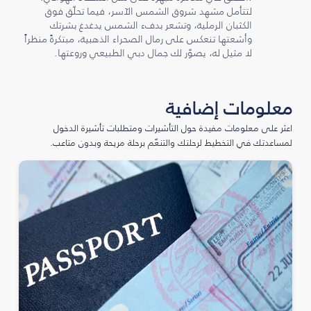
لتتأمل مشهد شروق الشمس الآسر، فيما تحلّق فوق
الكثبان الرملية، وتشعر بدفء الشمس يدغدغ بشرتك
وأشعتها تنعكس على رمال الصحراء الذهبية، مبتكرةً منظراً
لا مثيل له، يصوّر لك جمال دبي الطبيعي وروعتها.
معلومات إضافية
اعثر على معلومات مفيدة حول التأشيرات ومتطلبات تأشيرة الدخول
لمساعدتك في التخطيط لرحلتك والتنعّم برحلة مريحة وبدون متاعب.