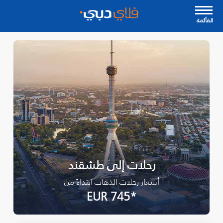
القأئمة
رحلات إلى طشقند
أسعار رحلات الذهاب ابتداءً من
*EUR 745