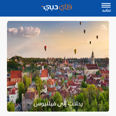
القأئمة
رحلات إلى فيلنيوس