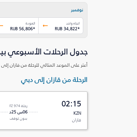
نوفمبر
اتجاه واحد
العودة
RUB 56,806
*
RUB 34,822
*
جدول الرحلات الأسبوعي بين
أعثر على الموعد المثالي للرحلة من قازان إلى
الرحلة من قازان إلى دبي
02:15
رحلة FZ 974
06س 25د
KZN
بدون توقف
قازان