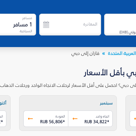
مسافر
1
مسافر
المغادرة
السياحية
دولي
(
DXB
)
لعربية المتحدة
قازان إلى دبي
بي بأقل الأسعار
إلى دبي؟ احصل على أقل الأسعار لرحلات الاتجاه الواحد ورحلات الذها
سبتمبر
أكتوب
اتجاه واحد
العودة
اتج
2
*
RUB 56,806
*
RUB 34,822
*