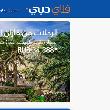
الحجز والإدارة
الرحلات من قازان 
أسعار رحلات الذهاب ابتداءً م
*RUB 34,388