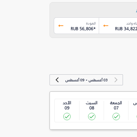
اه واحد
العودة
RUB 56,806
*
RUB 34,82
-
03 أغسطس
09 أغسطس
س
الجمعة
السبت
الأحد
09
08
07