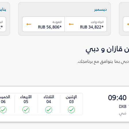
ديسمبر
يناير
اتجاه واحد
العودة
اتج
2
*
RUB 56,806
*
RUB 34,822
*
 قازان و دبي
 دبي بما يتوافق مع برنامجك.
09:40
الإثنين
الثلاثاء
الأربعاء
الخمي
06
05
04
03
DXB
دبي