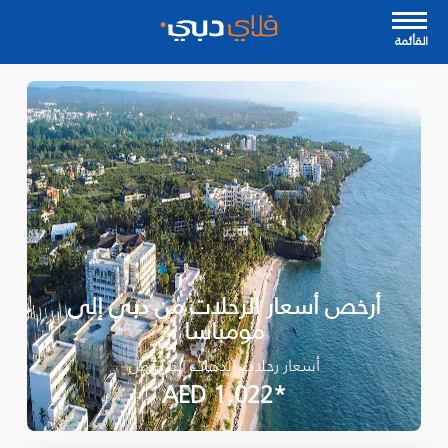
القأئمة
أرخص أسعار الرحلات من دبي إلى
مومباسا
أسعار رحلات الذهاب ابتداءً من
*AED 1,022