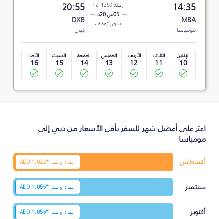
14:35
رحلة FZ 1290
20:55
05س 20د
DXB
MBA
بدون توقف
مومباسا
دبي
الإثنين
الثلاثاء
الأربعاء
الخميس
الجمعة
السبت
الأحد
16
15
14
13
12
11
10
اعثر على أفضل شهر للسفر بأقل الأسعار من دبي إلى
مومباسا
أغسطس
اتجاه واحد
1,022*
AED
سبتمبر
اتجاه واحد
1,056*
AED
أكتوبر
اتجاه واحد
1,056*
AED