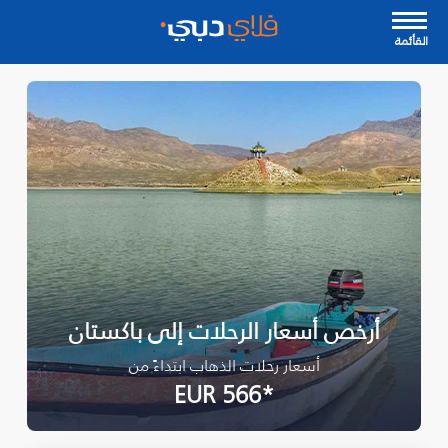
القأئمة
أرخص أسعار الرحلات إلى باكستان
أسعار رحلات الذهاب ابتداءً من
*EUR 566