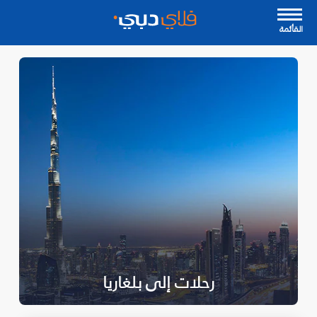
القأئمة
رحلات إلى بلغاريا