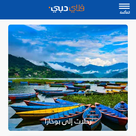
القأئمة
رحلات إلى بوخارا