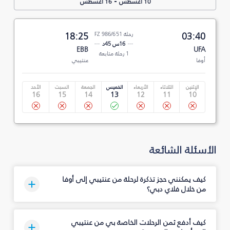
-
10 أغسطس
16 أغسطس
03:40
رحلة FZ 986/651
18:25
16س 45د
EBB
UFA
1 رحلة متابعة
أوفا
عنتيبي
الإثنين
الثلاثاء
الأربعاء
الخميس
الجمعة
السبت
الأحد
16
15
14
13
12
11
10
الأسئلة الشائعة
كيف يمكنني حجز تذكرة لرحلة من عنتيبي إلى أوفا
من خلال فلاي دبي؟
كيف أدفع ثمن الرحلات الخاصة بي من عنتيبي