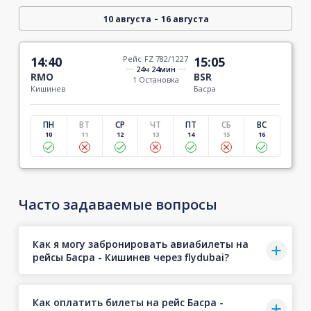
-
10 августа
16 августа
14:40
Рейс FZ 782/1227
15:05
24ч 24мин
RMO
BSR
1 Остановка
Кишинев
Басра
ПН
ВТ
СР
ЧТ
ПТ
СБ
ВС
10
11
12
13
14
15
16
Часто задаваемые вопросы
Как я могу забронировать авиабилеты на
рейсы Басра - Кишинев через flydubai?
Как оплатить билеты на рейс Басра -