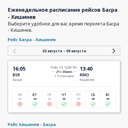
Еженедельное расписание рейсов Басра
- Кишинев
Выберите удобное для вас время перелета Басра
- Кишинев.
Рейс Басра - Кишинев
-
03 августа
09 августа
16:05
Рейс FZ 1228/781
13:40
21ч 35мин
BSR
RMO
1 Остановка
Басра
Кишинев
ПН
ВТ
СР
ЧТ
ПТ
СБ
ВС
03
04
05
06
07
08
09
Рейс Кишинев - Басра