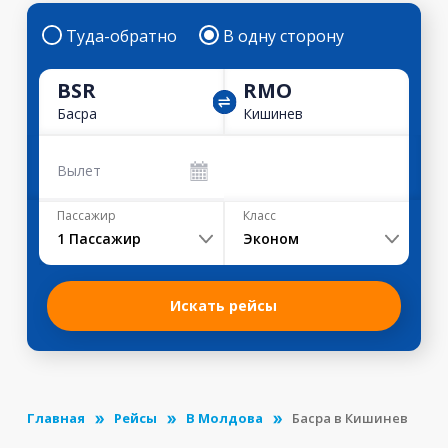
Туда-обратно
В одну сторону
BSR
RMO
Басра
Кишинев
Вылет
Пассажир
Класс
1
Пассажир
Эконом
Искать рейсы
Главная
Рейсы
В Молдова
Басра в Кишинев