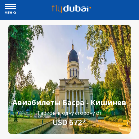
МЕНЮ
Авиабилеты Басра - Кишинев
Тарифы в одну сторону от
USD 672*