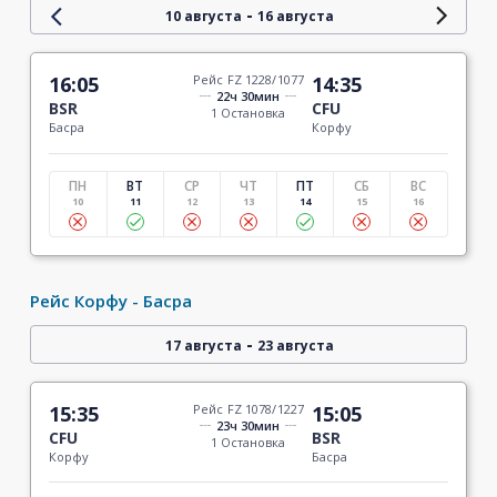
-
10 августа
16 августа
16:05
Рейс FZ 1228/1077
14:35
22ч 30мин
BSR
CFU
1 Остановка
Басра
Корфу
ПН
ВТ
СР
ЧТ
ПТ
СБ
ВС
10
11
12
13
14
15
16
Рейс Корфу - Басра
-
17 августа
23 августа
15:35
Рейс FZ 1078/1227
15:05
23ч 30мин
CFU
BSR
1 Остановка
Корфу
Басра