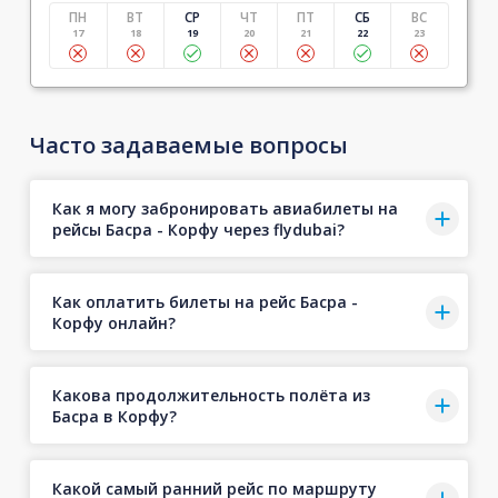
ПН
ВТ
СР
ЧТ
ПТ
СБ
ВС
17
18
19
20
21
22
23
Часто задаваемые вопросы
Как я могу забронировать авиабилеты на
рейсы Басра - Корфу через flydubai?
Как оплатить билеты на рейс Басра -
Корфу онлайн?
Какова продолжительность полёта из
Басра в Корфу?
Какой самый ранний рейс по маршруту