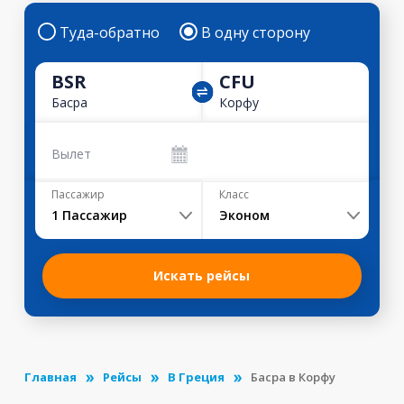
Туда-обратно
В одну сторону
BSR
CFU
Басра
Корфу
Вылет
Пассажир
Класс
1
Пассажир
Эконом
Искать рейсы
Главная
Рейсы
В Греция
Басра в Корфу