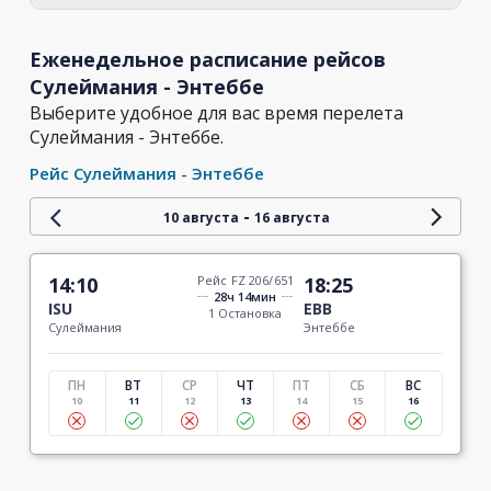
Еженедельное расписание рейсов
Сулеймания - Энтеббе
Выберите удобное для вас время перелета
Сулеймания - Энтеббе.
Рейс Сулеймания - Энтеббе
-
10 августа
16 августа
14:10
Рейс FZ 206/651
18:25
28ч 14мин
ISU
EBB
1 Остановка
Сулеймания
Энтеббе
ПН
ВТ
СР
ЧТ
ПТ
СБ
ВС
10
11
12
13
14
15
16