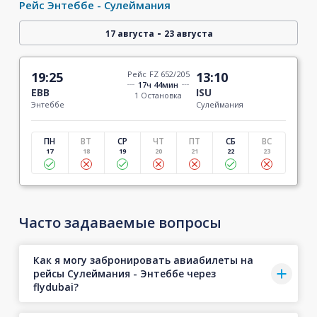
Рейс Энтеббе - Сулеймания
-
17 августа
23 августа
19:25
Рейс FZ 652/205
13:10
17ч 44мин
EBB
ISU
1 Остановка
Энтеббе
Сулеймания
ПН
ВТ
СР
ЧТ
ПТ
СБ
ВС
17
18
19
20
21
22
23
Часто задаваемые вопросы
Как я могу забронировать авиабилеты на
рейсы Сулеймания - Энтеббе через
flydubai?