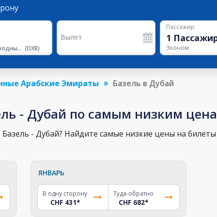
орону
Пассажир
1
Пассажи
Вылет
Эконом
Международный Аэропорт Дубая
(
DXB
)
нные Арабские Эмираты
Базель в Дубай
ель - Дубай по самым низким цен
Базель - Дубай? Найдите самые низкие цены на билеты 
ЯНВАРЬ
В одну сторону
Туда-обратно
CHF 431
*
CHF 682
*