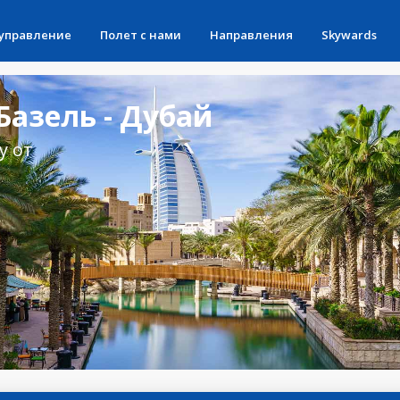
 управление
Полет с нами
Направления
Skywards
азель - Дубай
у от