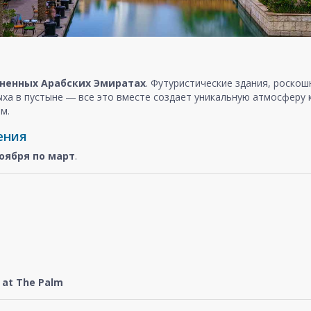
ненных Арабских Эмиратах
. Футуристические здания, роско
ыха в пустыне ― все это вместе создает уникальную атмосферу
м.
ения
оября
по март
.
at The Palm