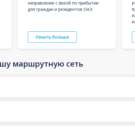
р
направления с визой по прибытии
в
для граждан и резидентов ОАЭ.
и
и
Узнать больше
ашу маршрутную сеть