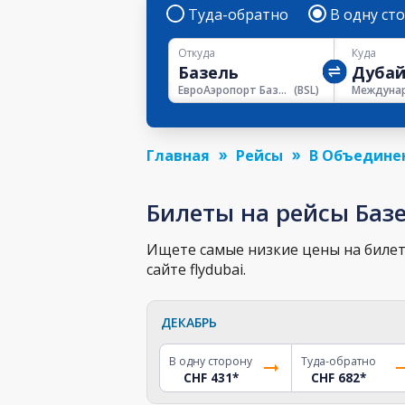
Туда-обратно
В одну ст
Откуда
Куда
ЕвроАэропорт Базель-Мюлуз-Фрайбург
(
BSL
)
Главная
Рейсы
В Объедине
Билеты на рейсы Баз
Ищете самые низкие цены на билет 
сайте flydubai.
ДЕКАБРЬ
В одну сторону
Туда-обратно
CHF 431
*
CHF 682
*