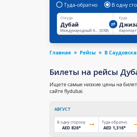
Туда-обратно
В одну ст
Откуда
Куда
Международный Аэропорт Дубая
(
DXB
)
Главная
Рейсы
В Саудовска
Билеты на рейсы Дуб
Ищете самые низкие цены на билет 
сайте flydubai.
АВГУСТ
В одну сторону
Туда-обратно
AED 826
*
AED 1,316
*