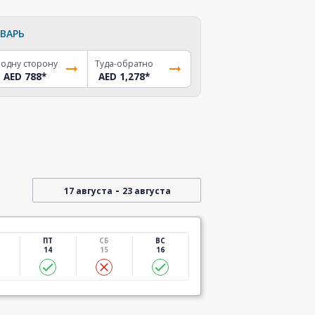
ВАРЬ
 одну сторону
Туда-обратно
AED 788
*
AED 1,278
*
-
17 августа
23 августа
ПТ
СБ
ВС
14
15
16