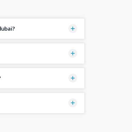
dubai?
?