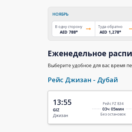
НОЯБРЬ
В одну сторону
Туда-обратно
AED 788
*
AED 1,278
*
Еженедельное распи
Выберите удобное для вас время пе
Рейс Джизан - Дубай
13:55
Рейс FZ 834
03ч 05мин
GIZ
Без остановок
Джизан