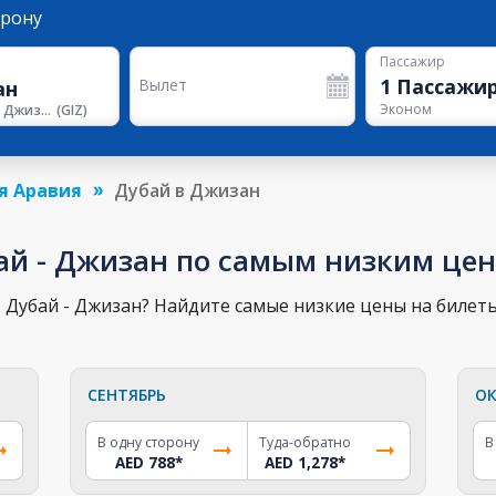
орону
Пассажир
1
Пассажи
Вылет
Эконом
Аэропорт Джизана
(
GIZ
)
я Аравия
Дубай в Джизан
ай - Джизан по самым низким це
Дубай - Джизан? Найдите самые низкие цены на билеты
СЕНТЯБРЬ
ОК
В одну сторону
Туда-обратно
В
AED 788
*
AED 1,278
*