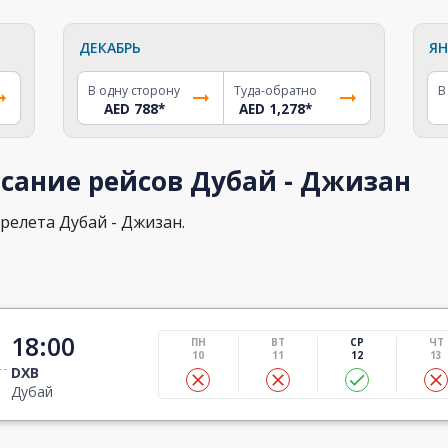
ДЕКАБРЬ
ЯН
В одну сторону
Туда-обратно
В
AED 788
*
AED 1,278
*
сание рейсов Дубай - Джизан
релета Дубай - Джизан.
18:00
ПН
ВТ
СР
ЧТ
10
11
12
13
DXB
Дубай