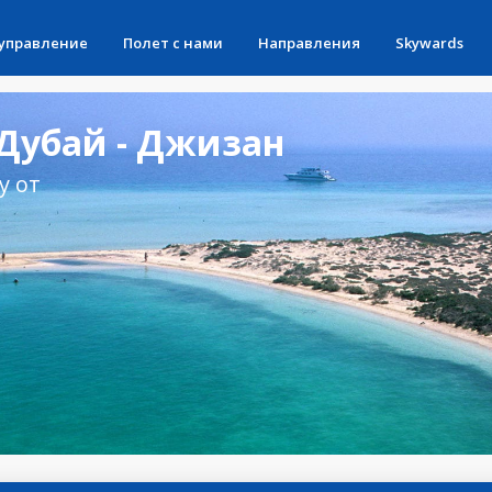
 управление
Полет с нами
Направления
Skywards
Дубай - Джизан
у от