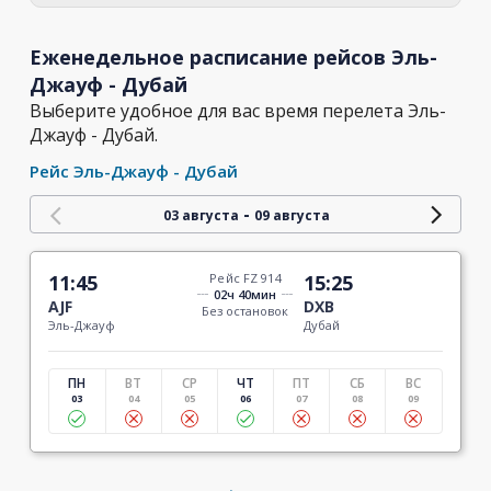
Еженедельное расписание рейсов Эль-
Джауф - Дубай
Выберите удобное для вас время перелета Эль-
Джауф - Дубай.
Рейс Эль-Джауф - Дубай
-
03 августа
09 августа
11:45
Рейс FZ 914
15:25
02ч 40мин
AJF
DXB
Без остановок
Эль-Джауф
Дубай
ПН
ВТ
СР
ЧТ
ПТ
СБ
ВС
03
04
05
06
07
08
09