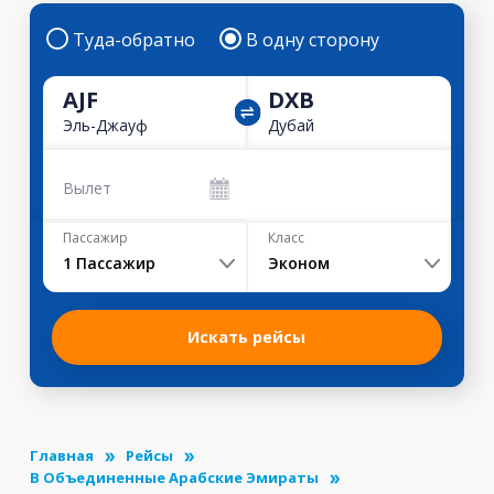
Туда-обратно
В одну сторону
AJF
DXB
Эль-Джауф
Дубай
Вылет
Пассажир
Класс
1
Пассажир
Эконом
Искать рейсы
Главная
Рейсы
В Объединенные Арабские Эмираты