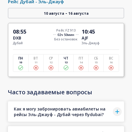
Рейс Дубай - Эль-Джауф
-
10 августа
16 августа
08:55
Рейс FZ 913
10:45
02ч 50мин
DXB
AJF
Без остановок
Дубай
Эль-Джауф
ПН
ВТ
СР
ЧТ
ПТ
СБ
ВС
10
11
12
13
14
15
16
Часто задаваемые вопросы
Как я могу забронировать авиабилеты на
рейсы Эль-Джауф - Дубай через flydubai?