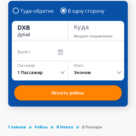
Туда-обратно
В одну сторону
Куда
DXB
Дубай
Введите направление
Вылет
Пассажир
Класс
1
Пассажир
Эконом
Искать рейсы
Главная
Рейсы
В Непал
В Покхара