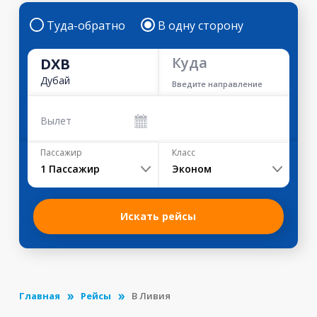
Туда-обратно
В одну сторону
Куда
DXB
Дубай
Введите направление
Вылет
Пассажир
Класс
1
Пассажир
Эконом
Искать рейсы
Главная
Рейсы
В Ливия