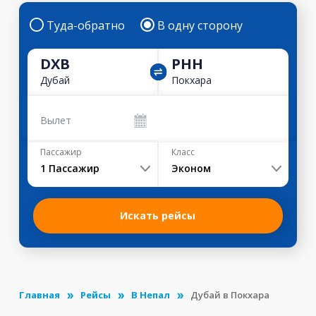
Туда-обратно
В одну сторону
DXB
PHH
Дубай
Покхара
Вылет
Пассажир
Класс
1
Пассажир
Эконом
Искать рейсы
Главная
Рейсы
В Непал
Дубай в Покхара