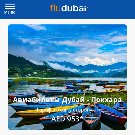
МЕНЮ
Авиабилеты Дубай - Покхара
Тарифы в одну сторону от
AED 953*