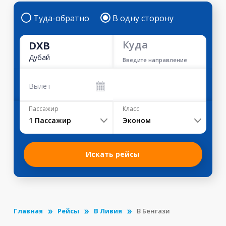
Туда-обратно
В одну сторону
Куда
DXB
Дубай
Введите направление
Вылет
Пассажир
Класс
1
Пассажир
Эконом
Искать рейсы
Главная
Рейсы
В Ливия
В Бенгази