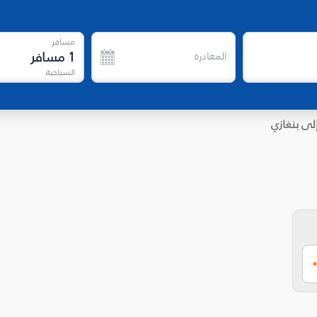
مسافر
1
مسافر
المغادرة
السياحية
لى بنغازي