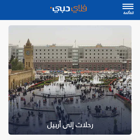
القأئمة
رحلات إلى أربيل