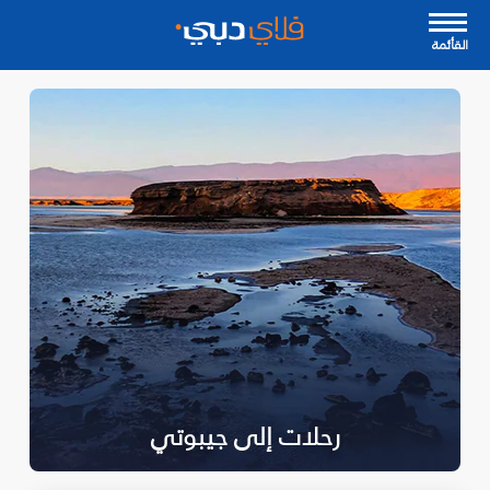
القأئمة
رحلات إلى جيبوتي