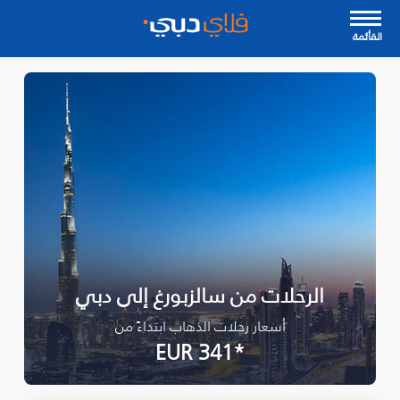
القأئمة
الرحلات من سالزبورغ إلى دبي
أسعار رحلات الذهاب ابتداءً من
*EUR 341