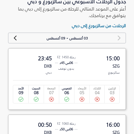
جدول الرحلات الأسبوعي بين سالزبورغ و دبي
أعثر على الموعد المثالي للرحلة من سالزبورغ إلى دبي بما
يتوافق مع برنامجك.
الرحلات من سالزبورغ إلى دبي
-
03 أغسطس
09 أغسطس
15:00
رحلة FZ 1450
23:45
06س 45د
DXB
SZG
بدون توقف
سالزبورغ
دبي
الإثنين
الثلاثاء
الأربعاء
الخميس
الجمعة
السبت
الأحد
09
08
07
06
05
04
03
16:00
رحلة FZ 1060
00:50
06س 50د
DXB
SZG