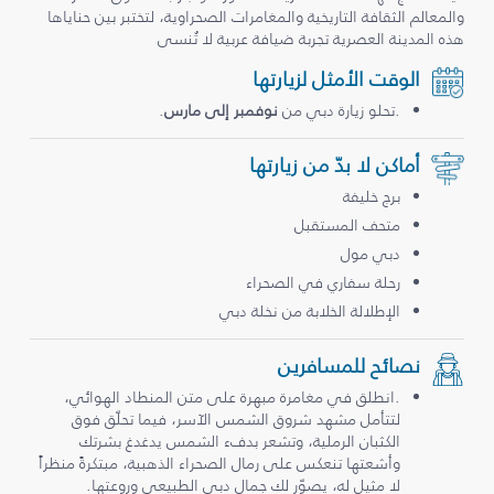
والمعالم الثقافة التاريخية والمغامرات الصحراوية، لتختبر بين حناياها
هذه المدينة العصرية تجربة ضيافة عربية لا تُنسى
الوقت الأمثل لزيارتها
.تحلو زيارة دبي من
نوفمبر إلى مارس
.
أماكن لا بدّ من زيارتها
برج خليفة
متحف المستقبل
دبي مول
رحلة سفاري في الصحراء
الإطلالة الخلابة من نخلة دبي
نصائح للمسافرين
.انطلق في مغامرة مبهرة على متن المنطاد الهوائي،
لتتأمل مشهد شروق الشمس الآسر، فيما تحلّق فوق
الكثبان الرملية، وتشعر بدفء الشمس يدغدغ بشرتك
وأشعتها تنعكس على رمال الصحراء الذهبية، مبتكرةً منظراً
لا مثيل له، يصوّر لك جمال دبي الطبيعي وروعتها.