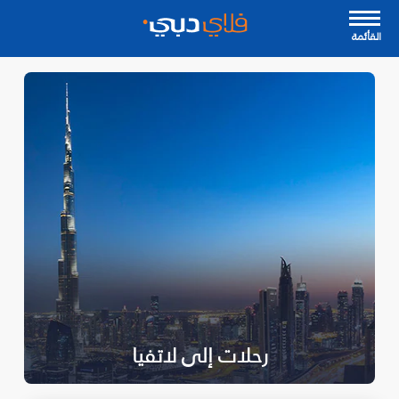
القأئمة
رحلات إلى لاتفيا