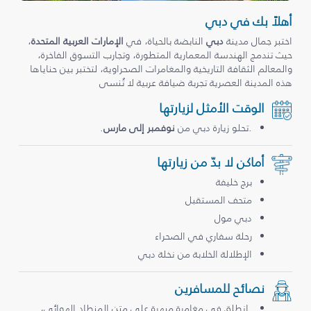
أهلاً بك في دبي
اختبر جمال مدينة
دبي
النابضة بالحياة، في
الإمارات العربية المتحدة
،
حيث تندمج الهندسة المعمارية المتطورة، وتجارب التسوق الفاخرة،
والمعالم الثقافة التاريخية والمغامرات الصحراوية، لتختبر بين حناياها
هذه المدينة العصرية تجربة ضيافة عربية لا تُنسى
الوقت الأمثل لزيارتها
.تحلو زيارة دبي من
نوفمبر إلى مارس
.
أماكن لا بدّ من زيارتها
برج خليفة
متحف المستقبل
دبي مول
رحلة سفاري في الصحراء
الإطلالة الخلابة من نخلة دبي
نصائح للمسافرين
.انطلق في مغامرة مبهرة على متن المنطاد الهوائي،