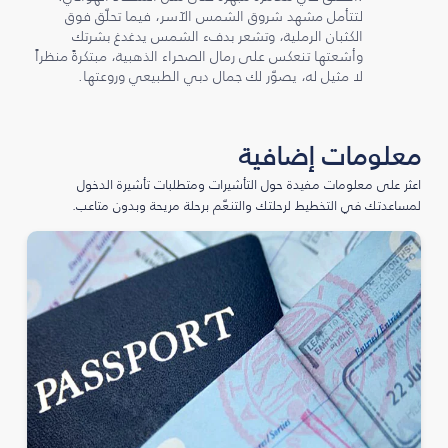
لتتأمل مشهد شروق الشمس الآسر، فيما تحلّق فوق
الكثبان الرملية، وتشعر بدفء الشمس يدغدغ بشرتك
وأشعتها تنعكس على رمال الصحراء الذهبية، مبتكرةً منظراً
لا مثيل له، يصوّر لك جمال دبي الطبيعي وروعتها.
معلومات إضافية
اعثر على معلومات مفيدة حول التأشيرات ومتطلبات تأشيرة الدخول
لمساعدتك في التخطيط لرحلتك والتنعّم برحلة مريحة وبدون متاعب.