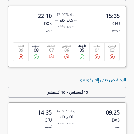
15:35
رحلة FZ 1078
22:10
05س 35د
DXB
CFU
بدون توقف
كورفو
دبي
الإثنين
الثلاثاء
الأربعاء
الخميس
الجمعة
السبت
الأحد
09
08
07
06
05
04
03
الرحلة من دبي إلى كورفو
-
10 أغسطس
16 أغسطس
09:25
رحلة FZ 1077
14:35
06س 10د
CFU
DXB
بدون توقف
دبي
كورفو