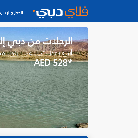
الحجز والإدارة
الرحلات من دبي إل
أسعار رحلات الذهاب ابتداءً م
*AED 528