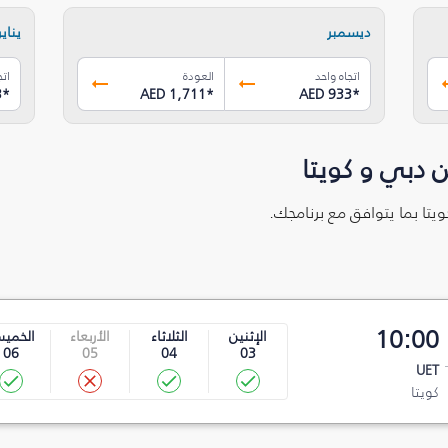
ديسمبر
يناير
اتجاه واحد
العودة
اتج
3
*
AED 1,711
*
AED 933
*
 دبي و كويتا
يتا بما يتوافق مع برنامجك.
10:00
الإثنين
الثلاثاء
الأربعاء
الخمي
06
05
04
03
UET
كويتا