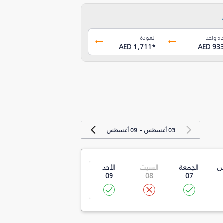
اه واحد
العودة
AED 1,711
*
AED 93
-
03 أغسطس
09 أغسطس
س
الجمعة
السبت
الأحد
09
08
07