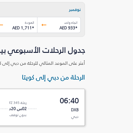
نوفمبر
اتجاه واحد
العودة
AED 1,711
*
AED 933
*
جدول الرحلات الأسبوعي بين
أعثر على الموعد المثالي للرحلة من دبي إلى كو
الرحلة من دبي إلى كويتا
06:40
رحلة FZ 345
02س 20د
DXB
بدون توقف
دبي