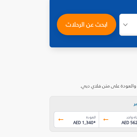
ابحث عن الرحلات
 والعودة على متن فلاي دبي.
ر
اه واحد
العودة
AED 1,340
*
AED 56