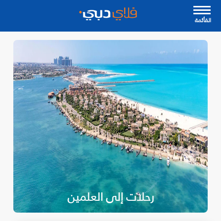
القأئمة
رحلات إلى العلمين