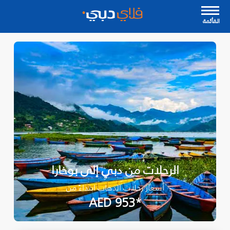
القأئمة
الرحلات من دبي إلى بوخارا
أسعار رحلات الذهاب ابتداءً من
*AED 953