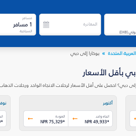
مسافر
1
مسافر
المغادرة
السياحية
دولي
(
DXB
)
لعربية المتحدة
بوخارا إلى دبي
دبي بأقل الأسعار
إلى دبي؟ احصل على أقل الأسعار لرحلات الاتجاه الواحد ورحلات الذها
أكتوبر
نوفم
اتجاه واحد
العودة
اتج
9
*
NPR 75,329
*
NPR 49,933
*