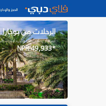
الحجز والإدارة
الرحلات من بوخارا
أسعار رحلات الذهاب ابتداءً م
*NPR 49,933