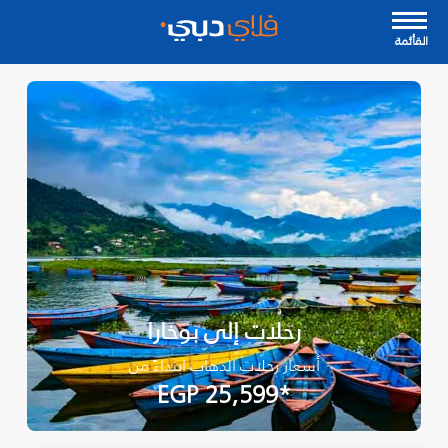
القأئمة
رحلات إلى بوخارا
أسعار رحلات الذهاب ابتداءً من
*EGP 25,599