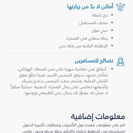
أماكن لا بدّ من زيارتها
برج خليفة
متحف المستقبل
دبي مول
رحلة سفاري في الصحراء
الإطلالة الخلابة من نخلة دبي
نصائح للمسافرين
.انطلق في مغامرة مبهرة على متن المنطاد الهوائي،
لتتأمل مشهد شروق الشمس الآسر، فيما تحلّق فوق
الكثبان الرملية، وتشعر بدفء الشمس يدغدغ بشرتك
وأشعتها تنعكس على رمال الصحراء الذهبية، مبتكرةً منظراً
لا مثيل له، يصوّر لك جمال دبي الطبيعي وروعتها.
معلومات إضافية
اعثر على معلومات مفيدة حول التأشيرات ومتطلبات تأشيرة الدخول
لمساعدتك في التخطيط لرحلتك والتنعّم برحلة مريحة وبدون متاعب.