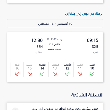
الرحلة من دبي إلى بنغازي
-
10 أغسطس
16 أغسطس
09:15
رحلة FZ 1147
12:30
05س 15د
BEN
DXB
بدون توقف
دبي
بنغازي
الإثنين
الثلاثاء
الأربعاء
الخميس
الجمعة
السبت
الأحد
16
15
14
13
12
11
10
الأسئلة الشائعة
كيف يمكنني حجز تذكرة لرحلة من بنغازي إلى دبي