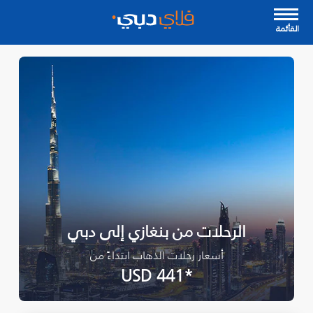
القأئمة
الرحلات من بنغازي إلى دبي
أسعار رحلات الذهاب ابتداءً من
*USD 441