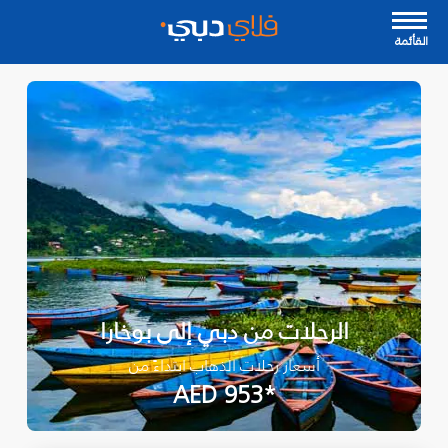
القأئمة
الرحلات من دبي إلى بوخارا
أسعار رحلات الذهاب ابتداءً من
*AED 953