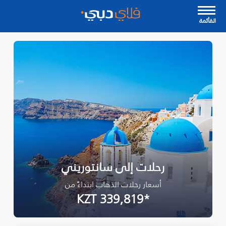
القأئمة
رحلات إلى سانتوريني
أسعار رحلات الذهاب ابتداءً من
*KZT 339,819