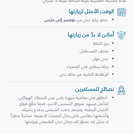
هذه المدينة العصرية تجربة ضيافة عربية لا تُنسى
الوقت الأمثل لزيارتها
.تحلو زيارة دبي من
نوفمبر إلى مارس
.
أماكن لا بدّ من زيارتها
برج خليفة
متحف المستقبل
دبي مول
رحلة سفاري في الصحراء
الإطلالة الخلابة من نخلة دبي
نصائح للمسافرين
.انطلق في مغامرة مبهرة على متن المنطاد الهوائي،
لتتأمل مشهد شروق الشمس الآسر، فيما تحلّق فوق
الكثبان الرملية، وتشعر بدفء الشمس يدغدغ بشرتك
وأشعتها تنعكس على رمال الصحراء الذهبية، مبتكرةً منظراً
لا مثيل له، يصوّر لك جمال دبي الطبيعي وروعتها.