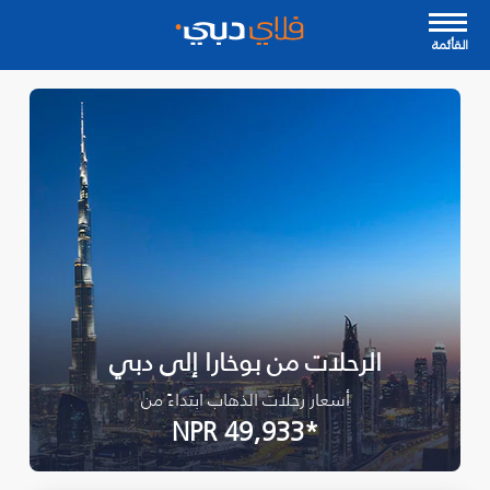
القأئمة
الرحلات من بوخارا إلى دبي
أسعار رحلات الذهاب ابتداءً من
*NPR 49,933