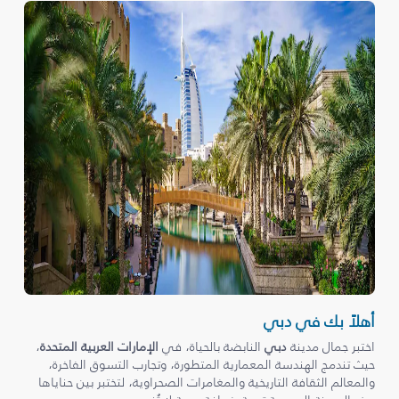
أهلاً بك في دبي
اختبر جمال مدينة
دبي
النابضة بالحياة، في
الإمارات العربية المتحدة
،
حيث تندمج الهندسة المعمارية المتطورة، وتجارب التسوق الفاخرة،
والمعالم الثقافة التاريخية والمغامرات الصحراوية، لتختبر بين حناياها