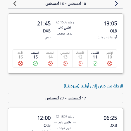
-
10 أغسطس
16 أغسطس
13:05
رحلة FZ 1508
21:45
06س 40د
DXB
OLB
بدون توقف
أولبيا (سردينيا)
دبي
الإثنين
الثلاثاء
الأربعاء
الخميس
الجمعة
السبت
الأحد
16
15
14
13
12
11
10
الرحلة من دبي إلى أولبيا (سردينيا)
-
17 أغسطس
23 أغسطس
06:25
رحلة FZ 1507
12:00
07س 35د
OLB
DXB
بدون توقف