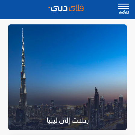
القأئمة
رحلات إلى ليبيا