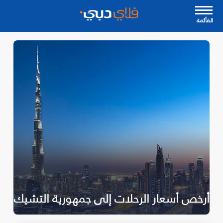
القأئمة
أرخص أسعار الرحلات إلى جمهورية التشيك