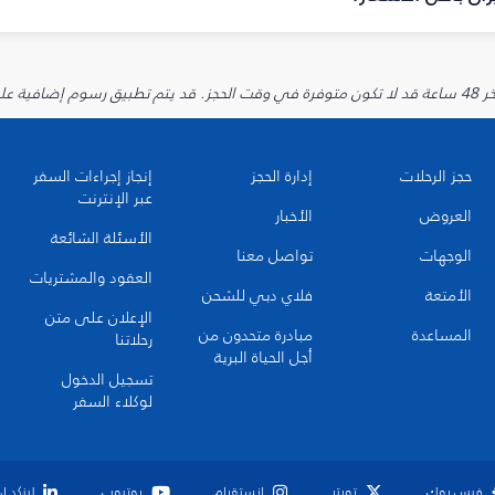
يارية.
حجز الرحلات
إدارة الحجز
إنجاز إجراءات السفر
عبر الإنترنت
العروض
الأخبار
الأسئلة الشائعة
الوجهات
تواصل معنا
العقود والمشتريات
الأمتعة
فلاي دبي للشحن
الإعلان على متن
المساعدة
مبادرة متحدون من
رحلاتنا
أجل الحياة البرية
تسجيل الدخول
لوكلاء السفر
فيس بوك
تويتر
انستقرام
يوتيوب
لينكد إ