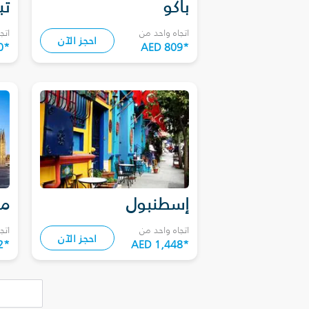
باكو
تب
اتجاه واحد من
اتج
احجز الآن
0
*
AED 809
*
إسطنبول
مي
اتجاه واحد من
اتج
احجز الآن
2
*
AED 1,448
*