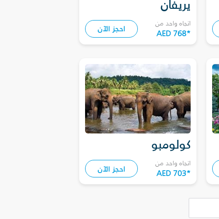
يريفان
اتجاه واحد من
احجز الآن
AED 768
*
كولومبو
اتجاه واحد من
احجز الآن
AED 703
*