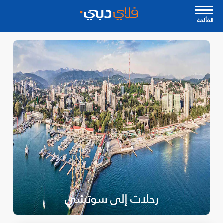
القأئمة
رحلات إلى سوتشي