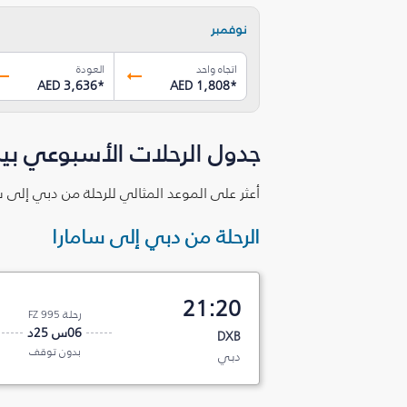
نوفمبر
اتجاه واحد
العودة
AED 3,636
*
AED 1,808
*
جدول الرحلات الأسبوعي بين
أعثر على الموعد المثالي للرحلة من دبي إلى س
الرحلة من دبي إلى سامارا
21:20
رحلة FZ 995
06س 25د
DXB
بدون توقف
دبي