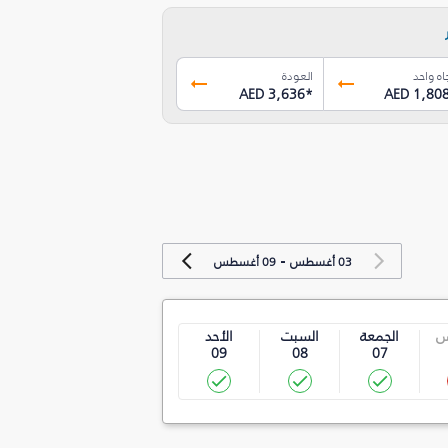
اه واحد
العودة
AED 3,636
*
AED 1,80
-
03 أغسطس
09 أغسطس
س
الجمعة
السبت
الأحد
09
08
07