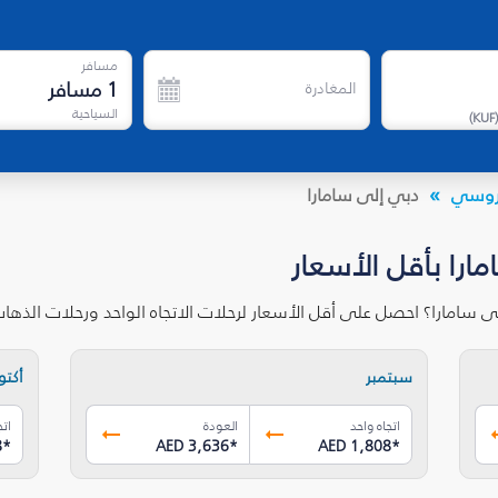
مسافر
1
مسافر
المغادرة
السياحية
)
KUF
الروسي
دبي إلى سامارا
ارا بأقل الأسعار
ى سامارا؟ احصل على أقل الأسعار لرحلات الاتجاه الواحد ورحلات الذه
سبتمبر
أكتوب
اتجاه واحد
العودة
اتج
8
*
AED 3,636
*
AED 1,808
*