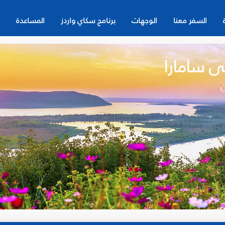
السفر معنا
الوجهات
برنامج سكاي واردز
المساعدة
ى سامارا
ن