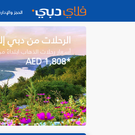
الحجز والإدارة
الرحلات من دبي إل
أسعار رحلات الذهاب ابتداءً م
*AED 1,808