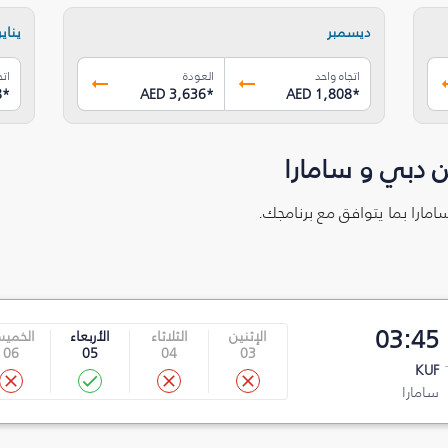
ديسمبر
يناير
اتجاه واحد
العودة
اتج
8
*
AED 3,636
*
AED 1,808
*
 دبي و سامارا
امارا بما يتوافق مع برنامجك.
03:45
الإثنين
الثلاثاء
الأربعاء
الخمي
06
05
04
03
KUF
سامارا